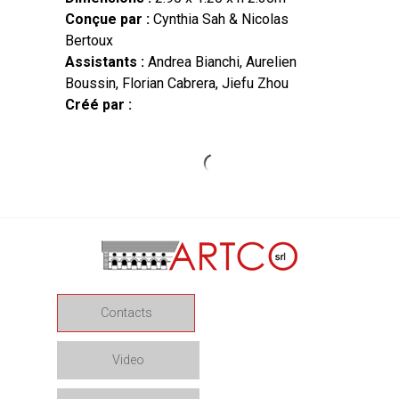
Conçue par :
Cynthia Sah & Nicolas
Bertoux
Assistants :
Andrea Bianchi, Aurelien
Boussin, Florian Cabrera, Jiefu Zhou
Créé par :
CONNECTING -
TO GATHER
PINE TREE
CONCERT
ORCHID
SPIRAL
SPRAY
AQUA
Single
Contacts
Video