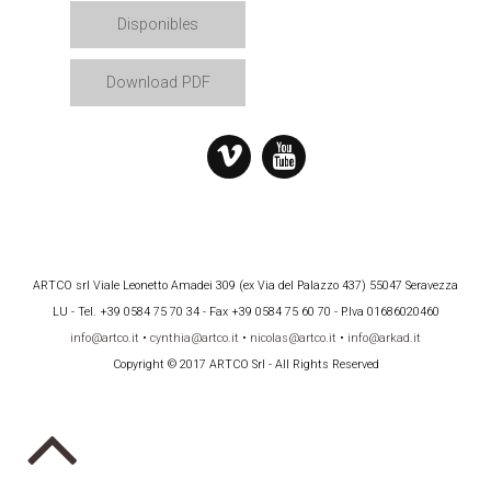
Disponibles
Download PDF
ARTCO srl Viale Leonetto Amadei 309 (ex Via del Palazzo 437) 55047 Seravezza
LU - Tel. +39 0584 75 70 34 - Fax +39 0584 75 60 70 - P.Iva 01686020460
info@artco.it
•
cynthia@artco.it
•
nicolas@artco.it
•
info@arkad.it
Copyright © 2017 ARTCO Srl - All Rights Reserved