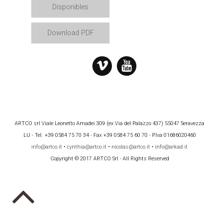
Disponibles
Download PDF
ARTCO srl Viale Leonetto Amadei 309 (ex Via del Palazzo 437) 55047 Seravezza
LU - Tel. +39 0584 75 70 34 - Fax +39 0584 75 60 70 - P.Iva 01686020460
info@artco.it
•
cynthia@artco.it
•
nicolas@artco.it
•
info@arkad.it
Copyright © 2017 ARTCO Srl - All Rights Reserved