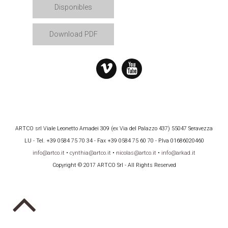
Disponibles
Download PDF
ARTCO srl Viale Leonetto Amadei 309 (ex Via del Palazzo 437) 55047 Seravezza
LU - Tel. +39 0584 75 70 34 - Fax +39 0584 75 60 70 - P.Iva 01686020460
info@artco.it
•
cynthia@artco.it
•
nicolas@artco.it
•
info@arkad.it
Copyright © 2017 ARTCO Srl - All Rights Reserved