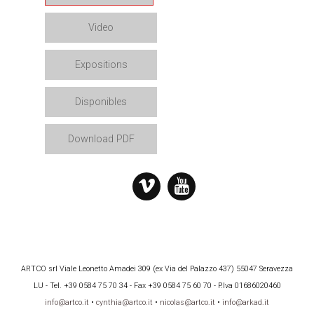
Video
Expositions
Disponibles
Download PDF
ARTCO srl Viale Leonetto Amadei 309 (ex Via del Palazzo 437) 55047 Seravezza
LU - Tel. +39 0584 75 70 34 - Fax +39 0584 75 60 70 - P.Iva 01686020460
info@artco.it
•
cynthia@artco.it
•
nicolas@artco.it
•
info@arkad.it