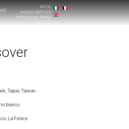
ARTCO
atti
NICOLAS BERTOUX
FONDAZIONE ARKAD
sover
nk, Taipei, Taiwan
o bianco
co, La Fenice