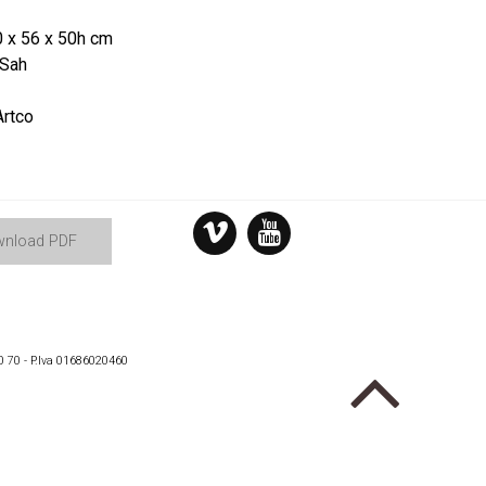
 x 56 x 50h cm
 Sah
rtco
nload PDF
0 70 - P.Iva 01686020460