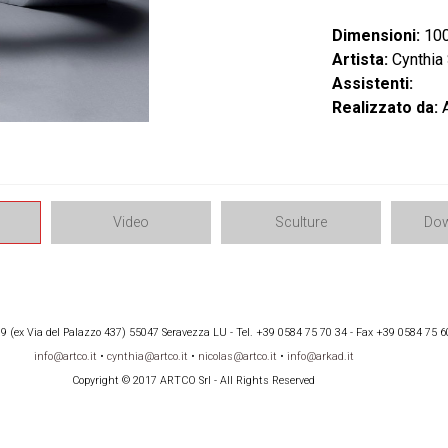
Dimensioni:
100
Artista:
Cynthia
Assistenti:
Realizzato da:
A
Video
Sculture
Dow
 (ex Via del Palazzo 437) 55047 Seravezza LU - Tel. +39 0584 75 70 34 - Fax +39 0584 75 6
info@artco.it
•
cynthia@artco.it
•
nicolas@artco.it
•
info@arkad.it
Copyright © 2017 ARTCO Srl - All Rights Reserved