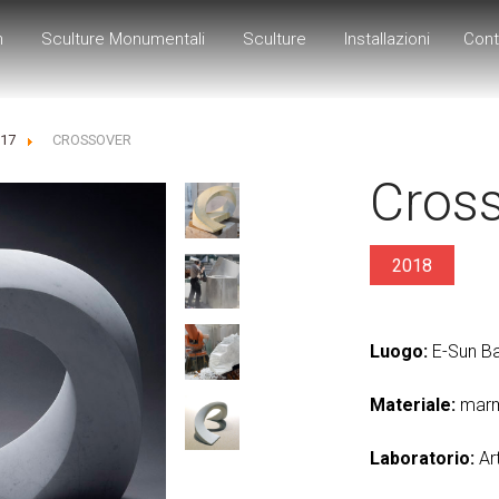
h
Sculture Monumentali
Sculture
Installazioni
Cont
017
CROSSOVER
Cros
2018
Luogo:
E-Sun Ba
Materiale:
marm
Laboratorio:
Art